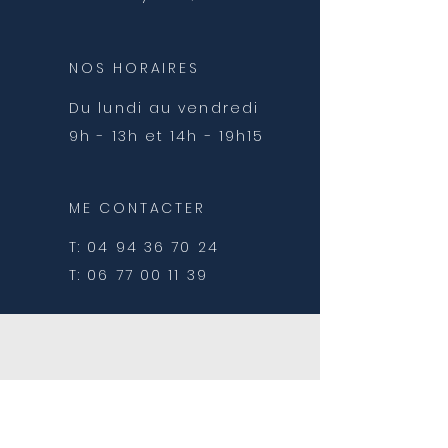
NOS HORAIRES
Du lundi au vendredi
9h - 13h et 14h - 19h15
ME CONTACTER
T:
04 94 36 70 24
T:
06 77 00 11 39