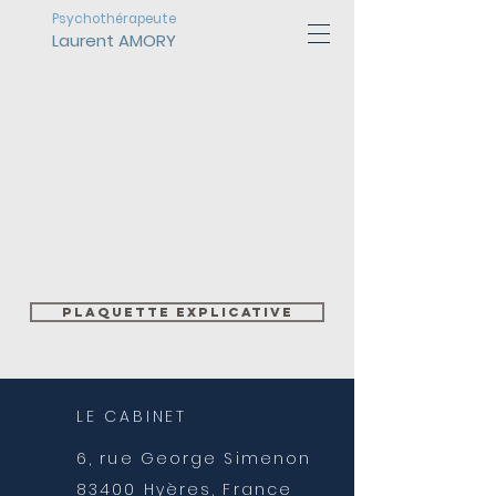
Psychothérapeute
Laurent AMORY
Plaquette explicative
LE CABINET
6, rue George Simenon
83400 Hyères, France